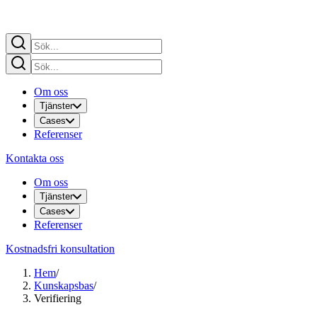
Om oss
Tjänster
Cases
Referenser
Kontakta oss
Om oss
Tjänster
Cases
Referenser
Kostnadsfri konsultation
Hem
/
Kunskapsbas
/
Verifiering