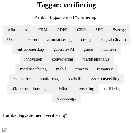
Taggar:
verifiering
Artiklar taggade med "
verifiering
"
Alla
AI
CRM
GDPR
GEO
SEO
Sverige
UX
annonser
automatisering
design
digital närvaro
entreprenörskap
generativ AI
guide
hemsida
innovation
konvertering
marknadsanalys
marknadsföring
mobil
process
responsiv
skalbarhet
småföretag
statistik
systemutveckling
sökmotoroptimering
tillväxt
utveckling
verifiering
webbdesign
1
artikel
taggade med "
verifiering
"