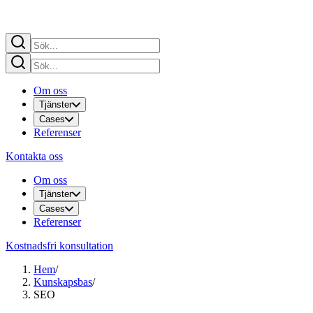
Om oss
Tjänster
Cases
Referenser
Kontakta oss
Om oss
Tjänster
Cases
Referenser
Kostnadsfri konsultation
Hem
/
Kunskapsbas
/
SEO