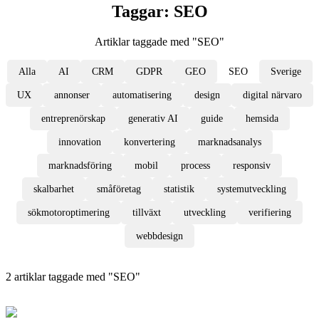
Taggar:
SEO
Artiklar taggade med "
SEO
"
Alla
AI
CRM
GDPR
GEO
SEO
Sverige
UX
annonser
automatisering
design
digital närvaro
entreprenörskap
generativ AI
guide
hemsida
innovation
konvertering
marknadsanalys
marknadsföring
mobil
process
responsiv
skalbarhet
småföretag
statistik
systemutveckling
sökmotoroptimering
tillväxt
utveckling
verifiering
webbdesign
2
artiklar
taggade med "
SEO
"