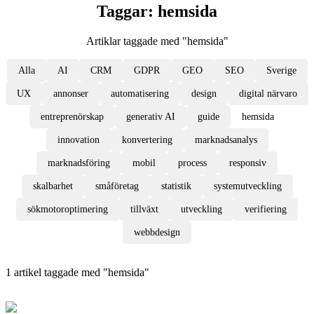
Taggar:
hemsida
Artiklar taggade med "
hemsida
"
Alla
AI
CRM
GDPR
GEO
SEO
Sverige
UX
annonser
automatisering
design
digital närvaro
entreprenörskap
generativ AI
guide
hemsida
innovation
konvertering
marknadsanalys
marknadsföring
mobil
process
responsiv
skalbarhet
småföretag
statistik
systemutveckling
sökmotoroptimering
tillväxt
utveckling
verifiering
webbdesign
1
artikel
taggade med "
hemsida
"