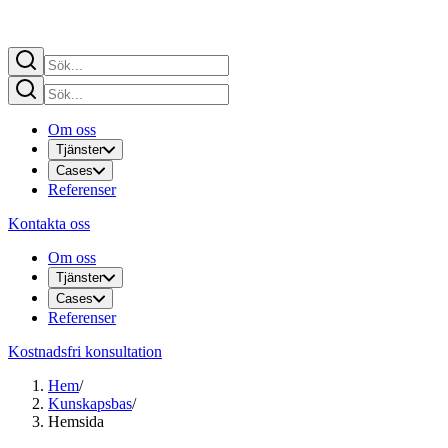
Om oss
Tjänster
Cases
Referenser
Kontakta oss
Om oss
Tjänster
Cases
Referenser
Kostnadsfri konsultation
Hem
/
Kunskapsbas
/
Hemsida