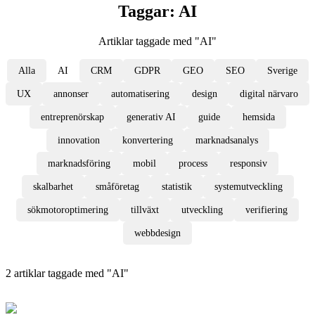
Taggar:
AI
Artiklar taggade med "
AI
"
Alla
AI
CRM
GDPR
GEO
SEO
Sverige
UX
annonser
automatisering
design
digital närvaro
entreprenörskap
generativ AI
guide
hemsida
innovation
konvertering
marknadsanalys
marknadsföring
mobil
process
responsiv
skalbarhet
småföretag
statistik
systemutveckling
sökmotoroptimering
tillväxt
utveckling
verifiering
webbdesign
2
artiklar
taggade med "
AI
"