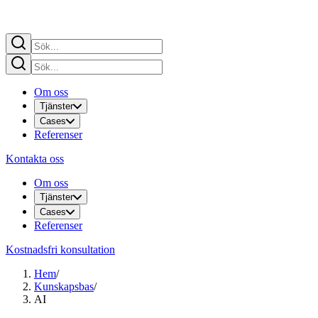
Om oss
Tjänster
Cases
Referenser
Kontakta oss
Om oss
Tjänster
Cases
Referenser
Kostnadsfri konsultation
Hem
/
Kunskapsbas
/
AI