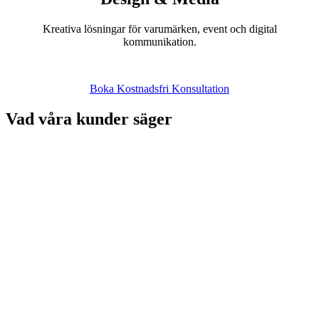
Kreativa lösningar för varumärken, event och digital
kommunikation.
Boka Kostnadsfri Konsultation
Vad våra kunder säger
"
Vi är supernöjda med resultatet av vår webbsida! Ett bra samarbete,
rekommenderas varmt!
"
Sofie Rydén
Ägare
HaSams AB