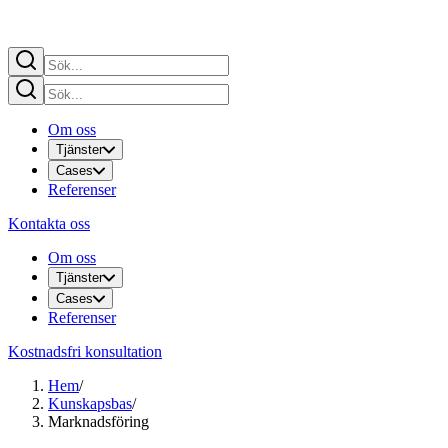
Om oss
Tjänster
Cases
Referenser
Kontakta oss
Om oss
Tjänster
Cases
Referenser
Kostnadsfri konsultation
Hem
/
Kunskapsbas
/
Marknadsföring